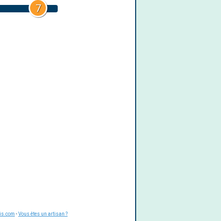
7
is.com
-
Vous êtes un artisan ?