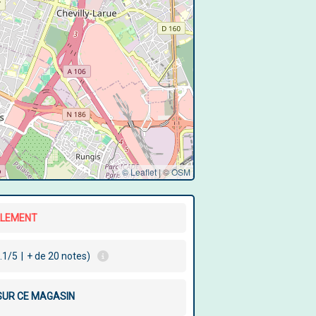
© Leaflet
|
©
OSM
LLEMENT
.1/5
|
+ de 20 notes)
 SUR CE MAGASIN