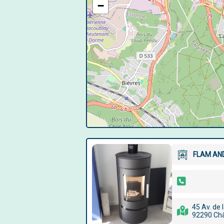
−
FLAM AN
45 Av. de 
92290 Ch