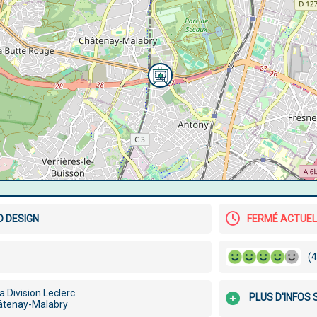
D DESIGN
FERMÉ ACTUE
(4
la Division Leclerc
PLUS D'INFOS
âtenay-Malabry