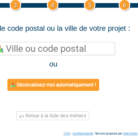
3
4
5
6
le code postal ou la ville de votre projet :
ou
Géolocalisez-moi automatiquement !
Retour à la liste des métiers
CGU
-
Confidentialité
- Service proposé par
ViteUnDev